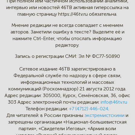
При полном или частичном
использовании аналитики,
интервью
или новостей 46TB активная
гиперссылка на
главную страницу
https://46tv.ru обязательна.
Мнение редакции не всегда
совпадает с мнением
авторов.
Заметили ошибку в тексте?
Выделите её и
нажмите Ctrl-Enter,
чтобы отослать информацию
редактору.
Запись о регистрации СМИ:
Эл № ФС77-50890
Сетевое издание 46ТВ зарегистрировано в
Федеральной службе по надзору в сфере связи,
информационных технологий и массовых
коммуникаций (Роскомнадзор) 21 августа 2012 года.
Адрес редакции:
305000, Курск, Семёновская, 36, офис
303
Адрес электронной почты редакции:
info@46tv.ru
Телефон редакции:
+7 (4712) 446-024
.
Для читателей: в России признаны
экстремистскими
и
запрещены организации «Национал-большевистская
партия», «Свидетели Иеговы», «Армия воли